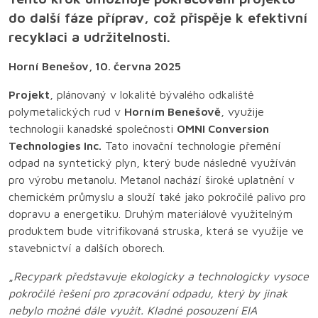
do další fáze příprav, což přispěje k efektivní
recyklaci a udržitelnosti.
Horní Benešov, 10. června 2025
Projekt
, plánovaný v lokalitě bývalého odkaliště
polymetalických rud v
Horním Benešově
, využije
technologii kanadské společnosti
OMNI Conversion
Technologies Inc.
Tato inovační technologie přemění
odpad na syntetický plyn, který bude následně využíván
pro výrobu metanolu. Metanol nachází široké uplatnění v
chemickém průmyslu a slouží také jako pokročilé palivo pro
dopravu a energetiku. Druhým materiálově využitelným
produktem bude vitrifikovaná struska, která se využije ve
stavebnictví a dalších oborech.
„
Recypark představuje ekologicky a technologicky vysoce
pokročilé řešení pro zpracování odpadu, který by jinak
nebylo možné dále využít. Kladné posouzení EIA