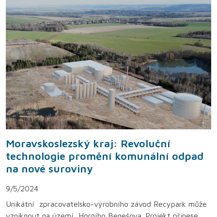
Moravskoslezský kraj: Revoluční
technologie promění komunální odpad
na nové suroviny
9/5/2024
Unikátní zpracovatelsko-výrobního závod Recypark může
vzniknout na území Horního Benešova. Projekt přinese