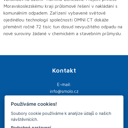
Moravskoslezskému kraji průlomové řešení v nakládání s
komunálním odpadem. Zařízení vybavené světově
ojedinělou technologií společnosti OMNI CT dokáže
přeměnit ročně 72 tisíc tun dosud nevyužitého odpadu na
nové suroviny žádané v chemickém a stavebním průmyslu.
Kontakt
E-mail:
info@smolo.cz
SMOLO a.s.
Používáme cookies!
nám. Svobody 527
Soubory cookie používáme k analýze údajů o našich
739 61 Třinec
návštěvnících.
Podrobné nastavení