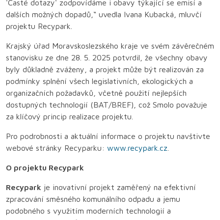
'Časté dotazy' zodpovídáme i obavy týkající se emisí a
dalších možných dopadů,“ uvedla Ivana Kubacká, mluvčí
projektu Recypark.
Krajský úřad Moravskoslezského kraje ve svém závěrečném
stanovisku ze dne 28. 5. 2025 potvrdil, že všechny obavy
byly důkladně zváženy, a projekt může být realizován za
podmínky splnění všech legislativních, ekologických a
organizačních požadavků, včetně použití nejlepších
dostupných technologií (BAT/BREF), což Smolo považuje
za klíčový princip realizace projektu.
Pro podrobnosti a aktuální informace o projektu navštivte
webové stránky Recyparku:
www.recypark.cz
.
O projektu Recypark
Recypark
je inovativní projekt zaměřený na efektivní
zpracování směsného komunálního odpadu a jemu
podobného s využitím moderních technologií a