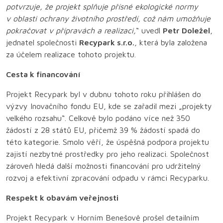
potvrzuje, že projekt splňuje přísné ekologické normy
v oblasti ochrany životního prostředí, což nám umožňuje
pokračovat v přípravách a realizaci,
“ uvedl
Petr Doležel
,
jednatel společnosti
Recypark s.r.o.
, která byla založena
za účelem realizace tohoto projektu.
Cesta k financování
Projekt Recypark byl v dubnu tohoto roku přihlášen do
výzvy Inovačního fondu EU, kde se zařadil mezi „projekty
velkého rozsahu“. Celkově bylo podáno více než 350
žádostí z 28 států EU, přičemž 39 % žádostí spadá do
této kategorie. Smolo věří, že úspěšná podpora projektu
zajistí nezbytné prostředky pro jeho realizaci. Společnost
zároveň hledá další možnosti financování pro udržitelný
rozvoj a efektivní zpracování odpadu v rámci Recyparku.
Respekt k obavám veřejnosti
Projekt Recypark v Horním Benešově prošel detailním