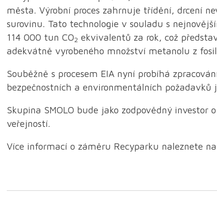
města. Výrobní proces zahrnuje třídění, drcení n
surovinu. Tato technologie v souladu s nejnovějš
114 000 tun CO
ekvivalentů za rok, což předsta
2
adekvátně vyrobeného množství metanolu z fosiln
Souběžně s procesem EIA nyní probíhá zpracování
bezpečnostních a environmentálních požadavků j
Skupina SMOLO bude jako zodpovědný investor o 
veřejností.
Více informací o záměru Recyparku naleznete na