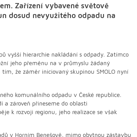
em. Zařízení vybavené světově
 tun dosud nevyužitého odpadu na
ů vyšší hierarchie nakládání s odpady. Zatímco
možní jeho přeměnu na v průmyslu žádaný
a s tím, že záměr iniciovaný skupinou SMOLO nyní
sného komunálního odpadu v České republice.
í a zároveň přineseme do oblasti
je k rozvoji regionu, jeho realizace se však
odpadů v Horním Benešově, mimo obytnou zástavbu