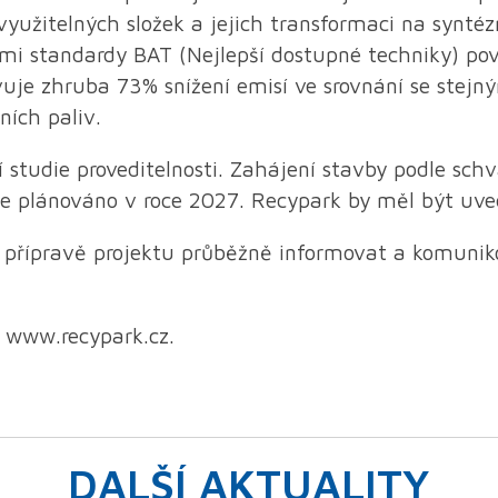
evyužitelných složek a jejich transformaci na synté
ími standardy BAT (Nejlepší dostupné techniky) pov
vuje zhruba 73% snížení emisí ve srovnání se stej
ích paliv.
 studie proveditelnosti. Zahájení stavby podle sch
e plánováno v roce 2027. Recypark by měl být uve
přípravě projektu průběžně informovat a komuniko
 www.recypark.cz.
DALŠÍ AKTUALITY