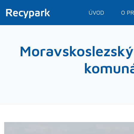
ÚVOD
O P
Moravskoslezský 
komuná