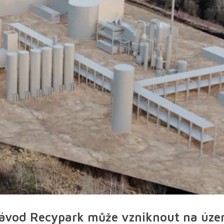
závod Recypark může vzniknout na územ