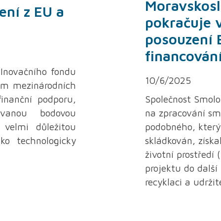
Moravskosl
ní z EU a
pokračuje v
posouzení 
financován
o Inovačního fondu
10/6/2025
ím mezinárodních
finanční podporu,
Společnost Smolo
ovanou bodovou
na zpracování s
 velmi důležitou
podobného, který 
ko technologicky
skládkován, získa
životní prostředí
projektu do další 
recyklaci a udržit