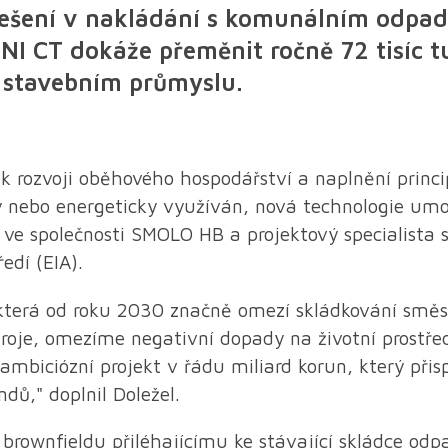
ešení v nakládání s komunálním odpad
MNI CT dokáže přeměnit ročně 72 tisíc
 stavebním průmyslu.
ozvoji oběhového hospodářství a naplnění princip
y nebo energeticky využíván, nová technologie u
ky ve společnosti SMOLO HB a projektový specialist
edí (EIA).
, která od roku 2030 značně omezí skládkování smě
je, omezíme negativní dopady na životní prostřed
biciózní projekt v řádu miliard korun, který přispě
dů," doplnil Doležel.
 brownfieldu přiléhajícímu ke stávající skládce 