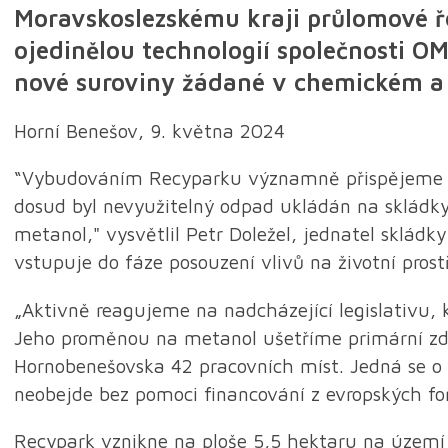
Moravskoslezskému kraji průlomové ř
ojedinělou technologií společnosti O
nové suroviny žádané v chemickém a
Horní Benešov, 9. května 2024
“Vybudováním Recyparku významně přispějeme k r
dosud byl nevyužitelný odpad ukládán na skládk
metanol," vysvětlil Petr Doležel, jednatel sklád
vstupuje do fáze posouzení vlivů na životní prostř
„Aktivně reagujeme na nadcházející legislativu
Jeho proměnou na metanol ušetříme primární zdro
Hornobenešovska 42 pracovních míst. Jedná se o am
neobejde bez pomoci financování z evropských fon
Recypark vznikne na ploše 5,5 hektaru na území