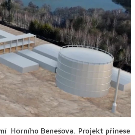
í Horního Benešova. Projekt přinese